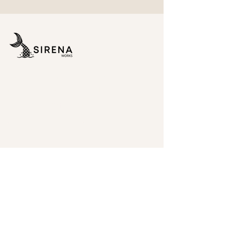
Wix Webdesign. Moderne und
individuelle Websites für Tier- &
Gesundheitsexpertinnen.
Erstgespräch
Navigation
Home
About
Kontakt