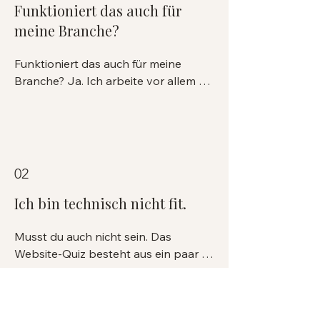
Funktioniert das auch für
meine Branche?
Funktioniert das auch für meine 
Branche? Ja. Ich arbeite vor allem 
mit Frauen aus dem Gesundheits -
und Tierbereich. Aber die Fragen im 
Quiz drehen sich um Dinge, die für 
jede selbstständige Frau mit Website 
gelten: Kommt dein Angebot klar 
02
rüber, findet Google dich, springen 
Besucher ab.
Ich bin technisch nicht fit.
Musst du auch nicht sein. Das 
Website-Quiz besteht aus ein paar 
einfachen Fragen, kein 
Fachgebrabbel. Und die Tipps 
danach sind genau für Frauen 