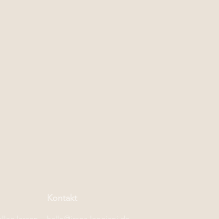
Kontakt
llen lassen
hallo@irena-leonieni.de